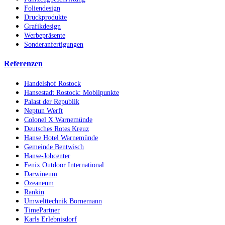
Foliendesign
Druckprodukte
Grafikdesign
Werbepräsente
Sonderanfertigungen
Referenzen
Handelshof Rostock
Hansestadt Rostock: Mobilpunkte
Palast der Republik
Neptun Werft
Colonel X Warnemünde
Deutsches Rotes Kreuz
Hanse Hotel Warnemünde
Gemeinde Bentwisch
Hanse-Jobcenter
Fenix Outdoor International
Darwineum
Ozeaneum
Rankin
Umwelttechnik Bornemann
TimePartner
Karls Erlebnisdorf