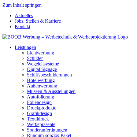
Zum Inhalt springen
Aktuelles
Jobs, Stellen & Karriere
Kontakt
Leistungen
Lichtwerbung
Schilder
Wegeleitsysteme
Digital Signage
Schiffsbeschilderungen
Hotelwerbung
Außenwerbung
Museen & Ausstellungen
Autofolierung
Foliendesign
Druckprodukte
Grafikdesign
Textildruck
Werbepräsente
Sonderanfertigungen
Rundum-sorglos-Paket