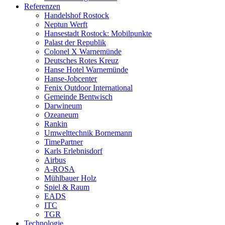
Referenzen
Handelshof Rostock
Neptun Werft
Hansestadt Rostock: Mobilpunkte
Palast der Republik
Colonel X Warnemünde
Deutsches Rotes Kreuz
Hanse Hotel Warnemünde
Hanse-Jobcenter
Fenix Outdoor International
Gemeinde Bentwisch
Darwineum
Ozeaneum
Rankin
Umwelttechnik Bornemann
TimePartner
Karls Erlebnisdorf
Airbus
A-ROSA
Mühlbauer Holz
Spiel & Raum
EADS
ITC
TGR
Technologie